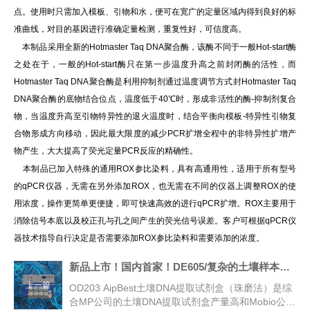
点。使用时只需加入模板、引物和水，便可在宽广的定量区域内得到良好的标
准曲线，对目的基因进行准确定量检测，重复性好，可信度高。
本制品采用全新的Hotmaster Taq DNA聚合酶，该酶不同于一般Hot-start酶
之处在于，一般的Hot-start酶只在第一步温度升高之前封闭酶的活性，而
Hotmaster Taq DNA聚合酶是利用抑制剂通过温度调节方式封Hotmaster Taq
DNA聚合酶的底物结合位点，温度低于40℃时，形成非活性的酶-抑制剂复合
物，当温度升高至引物特异性的退火温度时，结合平衡向模板-特异性引物复
合物形成方向移动，因此最大限度的减少PCR扩增全程中的非特异性扩增产
物产生，大大提高了荧光定量PCR反应的精确性。
本制品已加入特殊的通用ROX参比染料，具有高通用性，适用于所有型号
的qPCR仪器，无需在另外添加ROX，也无需在不同的仪器上调整ROX的使
用浓度，操作更简单更便捷，即可快速高效的进行qPCR扩增。ROX主要用于
消除信号本底以及校正孔与孔之间产生的荧光信号误差。客户可根据qPCR仪
器技术指导自行决定是否需要添加ROX参比染料和需要添加的浓度。
新品上市！国内首家！DE605/复杂的土壤样本DNA提取神器~
上一篇
OD203 AipBest土壤DNA提取试剂盒（珠磨法）是综
合MP公司的土壤DNA提取试剂盒产量高和Mobio公司