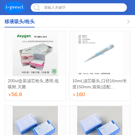
请输入关键字
移液吸头/枪头
200ul盒装滤芯枪头,透明,低
10mL滤芯吸头,口径16mm/长
吸附,灭菌
度150mm,袋装(适配
Thermo、热带你、
56.8
160
￥
￥