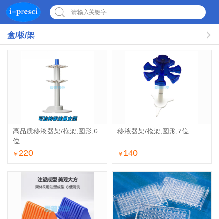
请输入关键字
盒/板/架
高品质移液器架/枪架,圆形,6
移液器架/枪架,圆形,7位
位
220
140
￥
￥