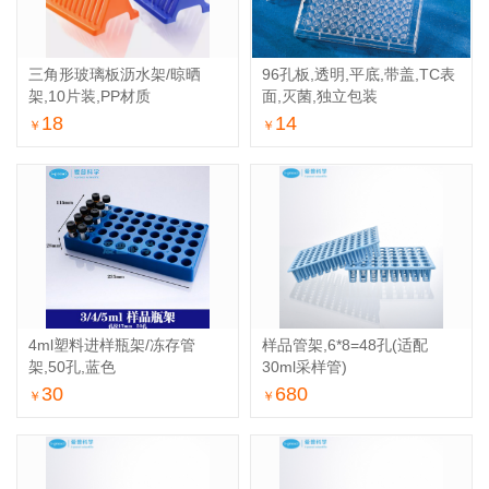
三角形玻璃板沥水架/晾晒
96孔板,透明,平底,带盖,TC表
架,10片装,PP材质
面,灭菌,独立包装
18
14
￥
￥
4ml塑料进样瓶架/冻存管
样品管架,6*8=48孔(适配
架,50孔,蓝色
30ml采样管)
30
680
￥
￥