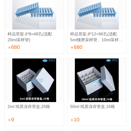
样品管架,6*8=48孔(适配
样品管架,8*12=96孔(适配
20ml采样管)
5ml矮胖采样管、10ml采样
管)
680
680
￥
￥
2ml 纸质冻存管盒,25格
50ml 纸质冻存管盒,16格
9
10
￥
￥